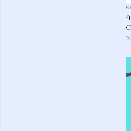
เข
ก
C
ใช้